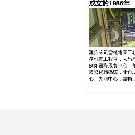
成立於1986年
滙信冷氣雪櫃電業工程
務机電工程署，大昌
例如國際展貿中心，華
國際貨櫃碼頭，北角
心，九龍中心，嘉頓